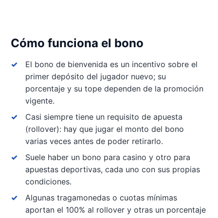
Cómo funciona el bono
El bono de bienvenida es un incentivo sobre el
primer depósito del jugador nuevo; su
porcentaje y su tope dependen de la promoción
vigente.
Casi siempre tiene un requisito de apuesta
(rollover): hay que jugar el monto del bono
varias veces antes de poder retirarlo.
Suele haber un bono para casino y otro para
apuestas deportivas, cada uno con sus propias
condiciones.
Algunas tragamonedas o cuotas mínimas
aportan el 100% al rollover y otras un porcentaje