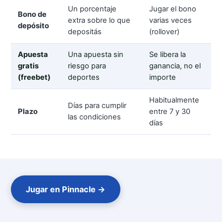
Un porcentaje
Jugar el bono
Bono de
extra sobre lo que
varias veces
depósito
depositás
(rollover)
Apuesta
Una apuesta sin
Se libera la
gratis
riesgo para
ganancia, no el
(freebet)
deportes
importe
Habitualmente
Días para cumplir
Plazo
entre 7 y 30
las condiciones
días
Jugar en Pinnacle →