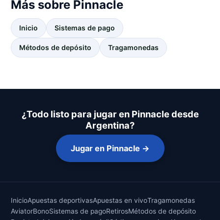
Más sobre Pinnacle
Inicio
Sistemas de pago
Métodos de depósito
Tragamonedas
¿Todo listo para jugar en Pinnacle desde
Argentina?
Jugar en Pinnacle →
Inicio
Apuestas deportivas
Apuestas en vivo
Tragamonedas
Aviator
Bono
Sistemas de pago
Retiros
Métodos de depósito