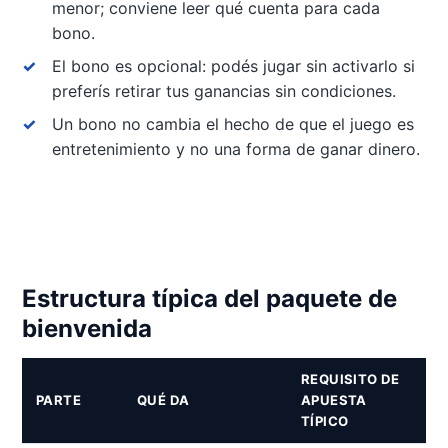
menor; conviene leer qué cuenta para cada
bono.
El bono es opcional: podés jugar sin activarlo si
preferís retirar tus ganancias sin condiciones.
Un bono no cambia el hecho de que el juego es
entretenimiento y no una forma de ganar dinero.
Estructura típica del paquete de
bienvenida
REQUISITO DE
PARTE
QUÉ DA
APUESTA
TÍPICO