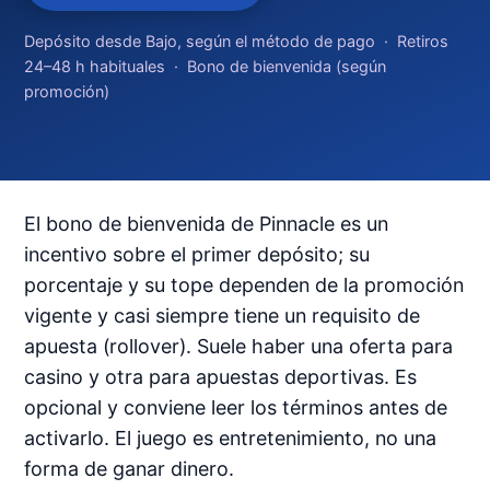
Depósito desde Bajo, según el método de pago · Retiros
24–48 h habituales · Bono de bienvenida (según
promoción)
El bono de bienvenida de Pinnacle es un
incentivo sobre el primer depósito; su
porcentaje y su tope dependen de la promoción
vigente y casi siempre tiene un requisito de
apuesta (rollover). Suele haber una oferta para
casino y otra para apuestas deportivas. Es
opcional y conviene leer los términos antes de
activarlo. El juego es entretenimiento, no una
forma de ganar dinero.