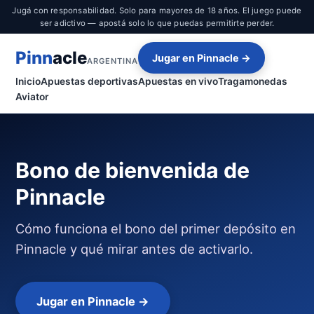
Jugá con responsabilidad. Solo para mayores de 18 años. El juego puede
ser adictivo — apostá solo lo que puedas permitirte perder.
Pinn
acle
Jugar en Pinnacle →
ARGENTINA
Inicio
Apuestas deportivas
Apuestas en vivo
Tragamonedas
Aviator
Bono de bienvenida de
Pinnacle
Cómo funciona el bono del primer depósito en
Pinnacle y qué mirar antes de activarlo.
Jugar en Pinnacle →